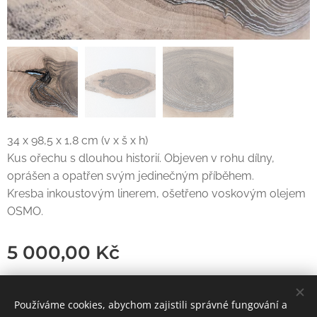
34 x 98,5 x 1,8 cm (v x š x h)
Kus ořechu s dlouhou historií. Objeven v rohu dílny,
oprášen a opatřen svým jedinečným příběhem.
Kresba inkoustovým linerem, ošetřeno voskovým olejem
OSMO.
5 000,00
Kč
Používáme cookies, abychom zajistili správné fungování a