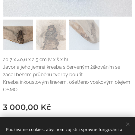
20,7 x 40,6 x 2,5 cm (v x š x h)
Javor a jeho jemná kresba s červeným žilkováním se
začal během průběhu tvorby bouřit.
Kresba inkoustovým linerem, ošetřeno voskovým olejem
OSMO.
3 000,00
Kč
Používáme cookies, abychom zajistili správné fungování a