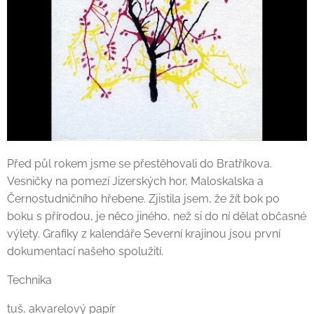
Před půl rokem jsme se přestěhovali do Bratříkova.
Vesničky na pomezí Jizerských hor, Maloskalska a
Černostudničního hřebene. Zjistila jsem, že žít bok po
boku s přírodou, je něco jiného, než si do ní dělat občasné
výlety. Grafiky z kalendáře Severní krajinou jsou první
dokumentací našeho spolužití.
Technika
tuš, akvarelový papír