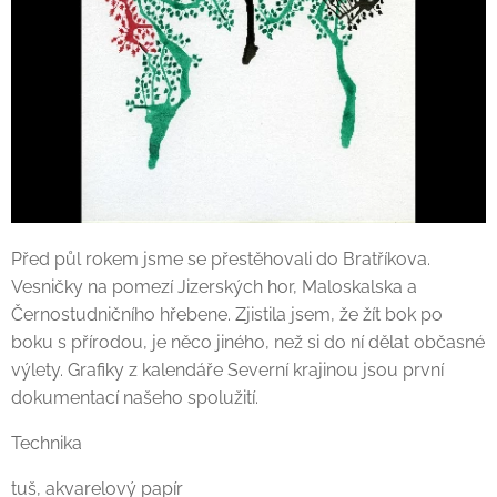
Před půl rokem jsme se přestěhovali do Bratříkova.
Vesničky na pomezí Jizerských hor, Maloskalska a
Černostudničního hřebene. Zjistila jsem, že žít bok po
boku s přírodou, je něco jiného, než si do ní dělat občasné
výlety. Grafiky z kalendáře Severní krajinou jsou první
dokumentací našeho spolužití.
Technika
tuš, akvarelový papír